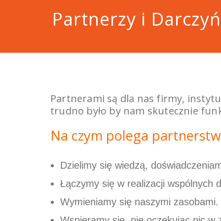
Partnerzy i Darczy
Partnerami są dla nas firmy, instytu
trudno było by nam skutecznie fun
Na czym polega partnerstw
Dzielimy się wiedzą, doświadczeniam
Łączymy się w realizacji wspólnych d
Wymieniamy się naszymi zasobami.
Wspieramy się, nie oczekując nic w 