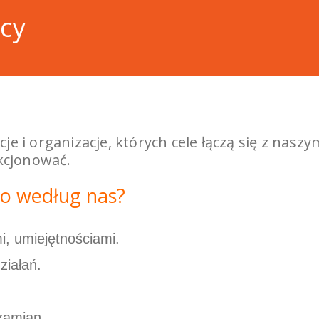
ńcy
cje i organizacje, których cele łączą się z nas
kcjonować.
o według nas?
i, umiejętnościami.
ziałań.
zamian.