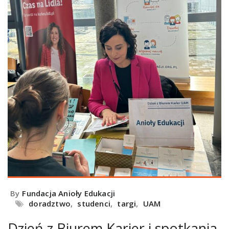
By
Fundacja Anioły Edukacji
doradztwo
,
studenci
,
targi
,
UAM
Dzień z Biurem Karier i spotkania