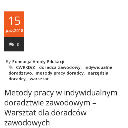
15
paź,2018
0
By
Fundacja Anioły Edukacji
CWRKDiZ
,
doradca zawodowy
,
indywidualne
doradztwo
,
metody pracy doradcy
,
narzędzia
doradcy
,
warsztat
Metody pracy w indywidualnym
doradztwie zawodowym –
Warsztat dla doradców
zawodowych