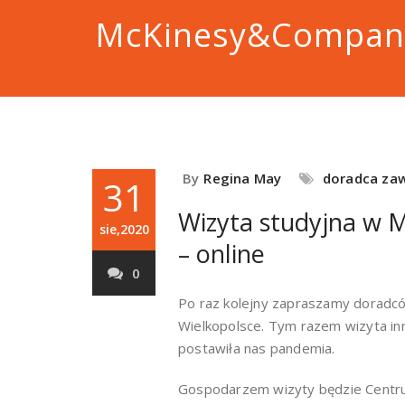
McKinesy&Compan
By
Regina May
doradca za
31
Wizyta studyjna w
sie,2020
– online
0
Po raz kolejny zapraszamy doradc
Wielkopolsce. Tym razem wizyta inn
postawiła nas pandemia.
Gospodarzem wizyty będzie Centru