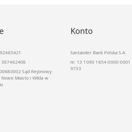
e
Konto
792465421
Santander Bank Polska S.A.
 367462408
nr: 13 1090 1854 0000 0001
9733
00680002 Sąd Rejonowy
 Nowe Miasto i Wilda w
iu