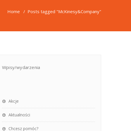
Home
/
Posts tagged "McKinesy&Company"
Wpisy/wydarzenia
Akcje
Aktualności
Chcesz pomóc?