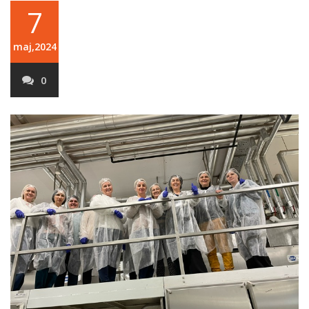
7
maj,2024
0