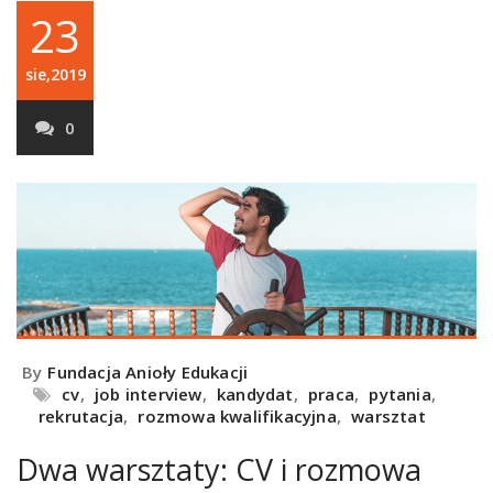
23
sie,2019
0
By
Fundacja Anioły Edukacji
cv
,
job interview
,
kandydat
,
praca
,
pytania
,
rekrutacja
,
rozmowa kwalifikacyjna
,
warsztat
Dwa warsztaty: CV i rozmowa