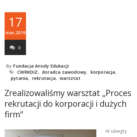
17
mar,2019
0
By
Fundacja Anioły Edukacji
CWRKDiZ
,
doradca zawodowy
,
korporacja
,
pytania
,
rekrutacja
,
warsztat
Zrealizowaliśmy warsztat „Proces
rekrutacji do korporacji i dużych
firm”
W ubiegły