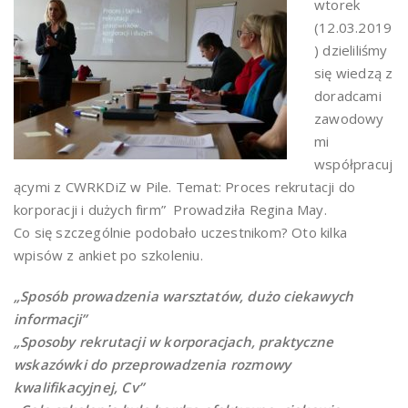
wtorek
(12.03.2019
) dzieliliśmy
się wiedzą z
doradcami
zawodowy
mi
współpracuj
ącymi z CWRKDiZ w Pile. Temat: Proces rekrutacji do
korporacji i dużych firm” Prowadziła Regina May.
Co się szczególnie podobało uczestnikom? Oto kilka
wpisów z ankiet po szkoleniu.
„Sposób prowadzenia warsztatów, dużo ciekawych
informacji”
„Sposoby rekrutacji w korporacjach, praktyczne
wskazówki do przeprowadzenia rozmowy
kwalifikacyjnej, Cv”