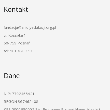
Kontakt
fundacja@aniolyedukacji.org.pl
ul. Kossaka 1
60-759 Poznań
tel: 501 620 113
Dane
NIP: 7792465421
REGON 367462408
KRS 0000680002 Sąd Rejonowy Poznań Nowe Miasto i