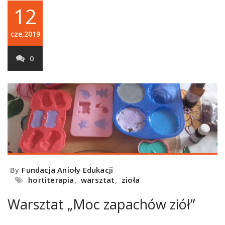
12
cze,2019
0
By
Fundacja Anioły Edukacji
hortiterapia
,
warsztat
,
zioła
Warsztat „Moc zapachów ziół”