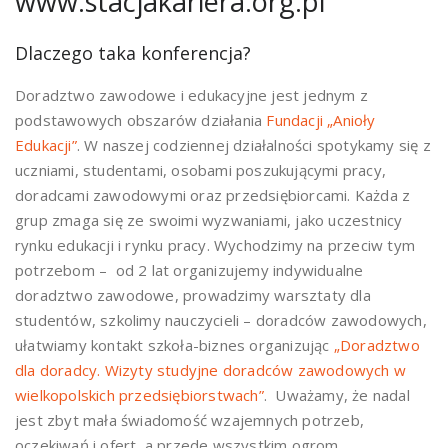
www.stacjakariera.org.pl
Dlaczego taka konferencja?
Doradztwo zawodowe i edukacyjne jest jednym z
podstawowych obszarów działania
Fundacji „Anioły
Edukacji”
. W naszej codziennej działalności spotykamy się z
uczniami, studentami, osobami poszukującymi pracy,
doradcami zawodowymi oraz przedsiębiorcami. Każda z
grup zmaga się ze swoimi wyzwaniami, jako uczestnicy
rynku edukacji i rynku pracy. Wychodzimy na przeciw tym
potrzebom – od 2 lat organizujemy indywidualne
doradztwo zawodowe, prowadzimy warsztaty dla
studentów, szkolimy nauczycieli – doradców zawodowych,
ułatwiamy kontakt szkoła-biznes organizując
„Doradztwo
dla doradcy. Wizyty studyjne doradców zawodowych w
wielkopolskich przedsiębiorstwach”
. Uważamy, że nadal
jest zbyt mała świadomość wzajemnych potrzeb,
oczekiwań i ofert, a przede wszystkim ogrom