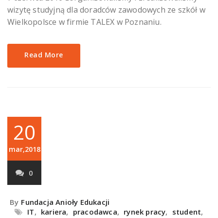
wizytę studyjną dla doradców zawodowych ze szkół w
Wielkopolsce w firmie TALEX w Poznaniu.
Read More
20
mar,2018
0
By
Fundacja Anioły Edukacji
IT
,
kariera
,
pracodawca
,
rynek pracy
,
student
,