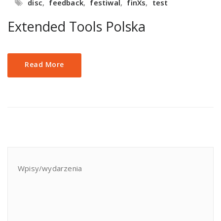
disc
,
feedback
,
festiwal
,
finXs
,
test
Extended Tools Polska
Read More
Wpisy/wydarzenia