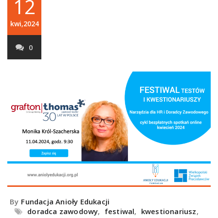
12
kwi,2024
0
By
Fundacja Anioły Edukacji
doradca zawodowy
,
festiwal
,
kwestionariusz
,