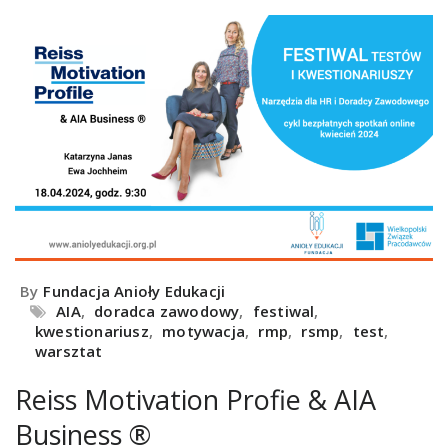
By
Fundacja Anioły Edukacji
AIA
,
doradca zawodowy
,
festiwal
,
kwestionariusz
,
motywacja
,
rmp
,
rsmp
,
test
,
warsztat
Reiss Motivation Profie & AIA
Business ®