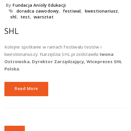
By
Fundacja Anioły Edukacji
doradca zawodowy
,
festiwal
,
kwestionariusz
,
shl
,
test
,
warsztat
SHL
Kolejne spotkanie w ramach Festiwalu testów i
kwestionariuszy. Narzędzia SHL przedstawiła
Iwona
Ostrowska
,
Dyrektor Zarządzający, Wiceprezes SHL
Polska
.
Read More