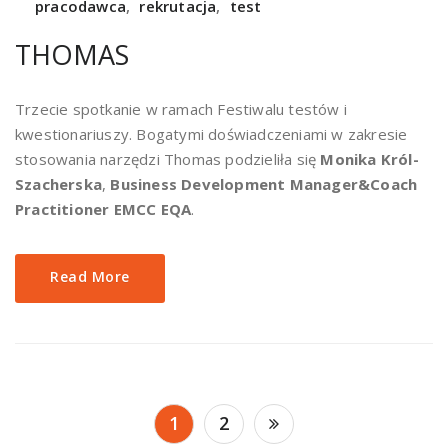
pracodawca
,
rekrutacja
,
test
THOMAS
Trzecie spotkanie w ramach Festiwalu testów i
kwestionariuszy. Bogatymi doświadczeniami w zakresie
stosowania narzędzi Thomas podzieliła się
Monika Król-
Szacherska
,
Business Development Manager&Coach
Practitioner EMCC EQA
.
Read More
Stronicowanie
1
2