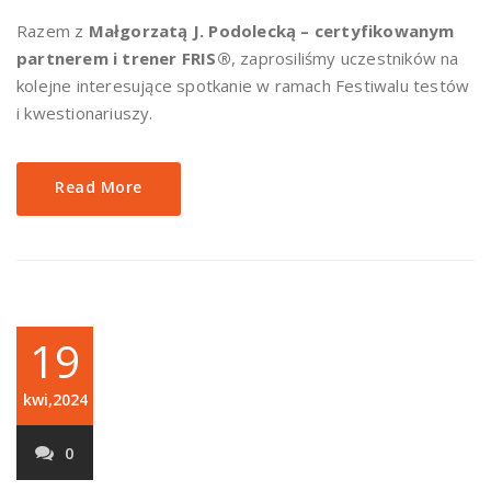
Razem z
Małgorzatą J. Podolecką – certyfikowanym
partnerem i trener FRIS®
, zaprosiliśmy uczestników na
kolejne interesujące spotkanie w ramach Festiwalu testów
i kwestionariuszy.
Read More
19
kwi,2024
0