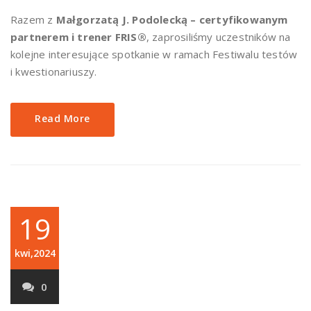
Razem z
Małgorzatą J. Podolecką – certyfikowanym
partnerem i trener FRIS®
, zaprosiliśmy uczestników na
kolejne interesujące spotkanie w ramach Festiwalu testów
i kwestionariuszy.
Read More
19
kwi,2024
0