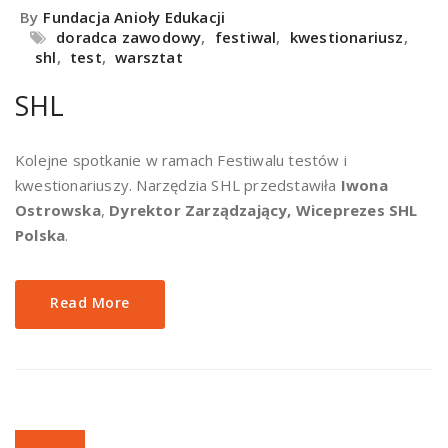
By
Fundacja Anioły Edukacji
doradca zawodowy
,
festiwal
,
kwestionariusz
,
shl
,
test
,
warsztat
SHL
Kolejne spotkanie w ramach Festiwalu testów i
kwestionariuszy. Narzędzia SHL przedstawiła
Iwona
Ostrowska
,
Dyrektor Zarządzający, Wiceprezes SHL
Polska
.
Read More