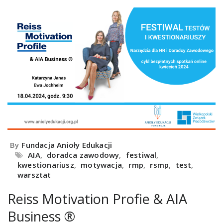
By
Fundacja Anioły Edukacji
AIA
,
doradca zawodowy
,
festiwal
,
kwestionariusz
,
motywacja
,
rmp
,
rsmp
,
test
,
warsztat
Reiss Motivation Profie & AIA
Business ®