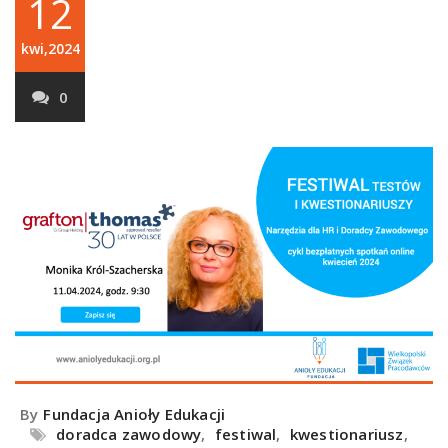
12
kwi,2024
0
By
Fundacja Anioły Edukacji
doradca zawodowy
,
festiwal
,
kwestionariusz
,