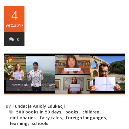
4
wrz,2017
0
By
Fundacja Anioły Edukacji
500 books in 50 days
,
books
,
children
,
dictionaries
,
fairy tales
,
foreign languages
,
learning
,
schools